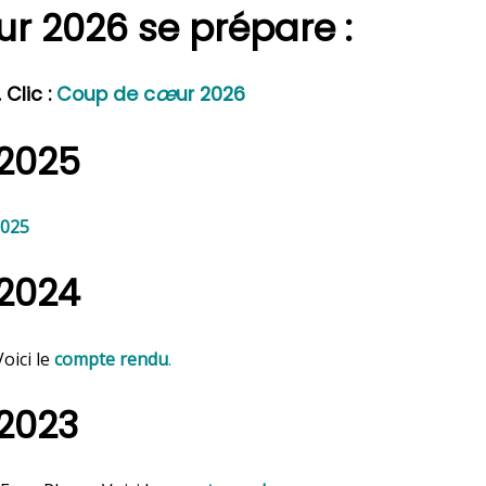
r 2026 se prépare :
Clic :
Coup de c
œ
ur 2026
2025
2025
2024
oici le
compte rendu
.
2023