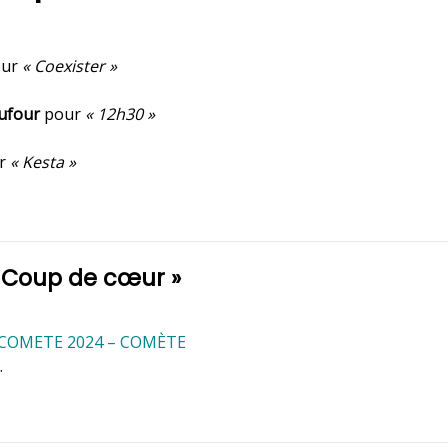
ur
« Coexister »
ufour
pour
« 12h30 »
r
« Kesta »
«
Coup de cœur
»
s COMETE 2024 – COMÈTE
.