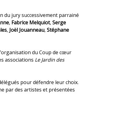
on du jury successivement parrainé
Anne
,
Fabrice Melquiot
,
Serge
les
,
Joël Jouanneau
,
Stéphane
 l’organisation du Coup de cœur
es associations
Le Jardin des
 délégués pour défendre leur choix.
ne par des artistes et présentées