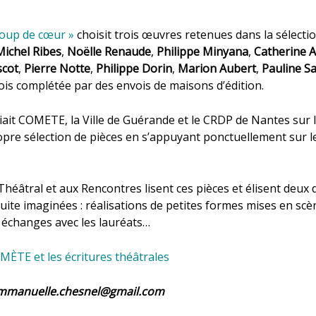
Coup de cœur »
choisit trois œuvres retenues dans la sélecti
Michel Ribes
,
Noëlle Renaude
,
Philippe Minyana
,
Catherine 
scot
,
Pierre Notte
,
Philippe Dorin
,
Marion Aubert
,
Pauline Sa
ois complétée par des envois de maisons d’édition.
 liait COMETE, la Ville de Guérande et le CRDP de Nantes sur
pre sélection de pièces en s’appuyant ponctuellement sur l
Théâtral et aux Rencontres lisent ces pièces et élisent deux
uite imaginées : réalisations de petites formes mises en scè
 échanges avec les lauréats…
MÈTE et les écritures théâtrales
 emmanuelle.chesnel@gmail.com