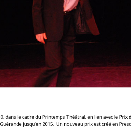
0, dans le cadre du Printemps Théâtral, en lien avec le
Prix 
e Guérande jusqu’en 2015. Un nouveau prix est créé en Presq