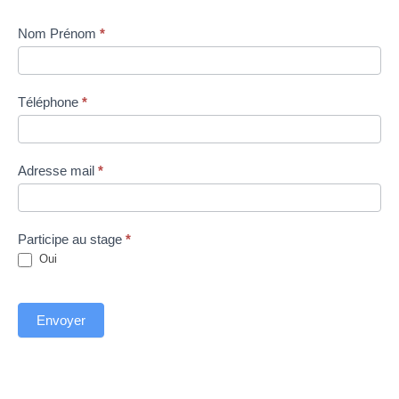
Stage
Nom Prénom
*
Valise
de
livres
Téléphone
*
de
théâtre
27
Adresse mail
*
janvier
2025
Participe au stage
*
Oui
Envoyer